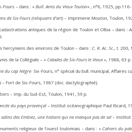
x-Fours – dans : «
Bull. Amis du Vieux Toulon
« , n°6, 1925, pp.116
iens de Six-Fours (reliquaire d’art)
– Imprimerie Mouton, Toulon, 192
cadastrations antiques de la région de Toulon et Olbia – dans :
A
9.
s hercyniens des environs de Toulon – dans :
C. R. Ac. Sc
., t. 200
is de la Collégiale – «
Calades de Six-Fours le Vieux »
, 1988, 63 p.
rie du cap Nègre-
Six-Fours, n° spécial du bull. municipal, Affaires c
s –
Fort de Six-Fours, 1987 (doc. dactylographié).
biers
– Imp. du Sud-Est, Toulon, 1941, 59 p.
vancée du pays provençal
– Institut océanographique Paul Ricard, 1
 salins des Embiez, une histoire qui ne manque pas de sel
– Institut
uments religieux de l’ouest toulonnais – dans : «
Cahiers du pat