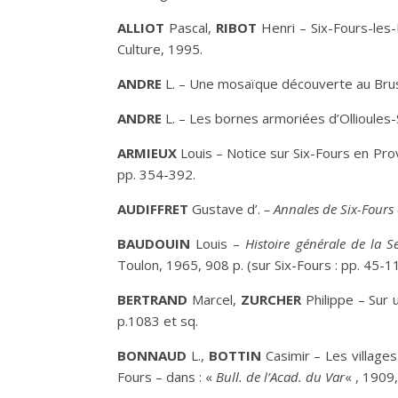
A
LLIOT
Pascal,
R
IBOT
Henri – Six-Fours-les-
Culture, 1995.
A
NDRE
L. – Une mosaïque découverte au Brus
A
NDRE
L. – Les bornes armoriées d’Ollioules-
A
RMIEUX
Louis – Notice sur Six-Fours en Pr
pp. 354-392.
A
UDIFFRET
Gustave d’.
– Annales de Six-Fours
B
AUDOUIN
Louis –
Histoire générale de la 
Toulon, 1965, 908 p. (sur Six-Fours : pp. 45-11
B
ERTRAND
Marcel,
Z
URCHER
Philippe
– Sur 
p.1083 et sq.
B
ONNAUD
L.,
B
OTTIN
Casimir – Les village
Fours – dans : «
Bull. de l’Acad. du Var
« , 1909