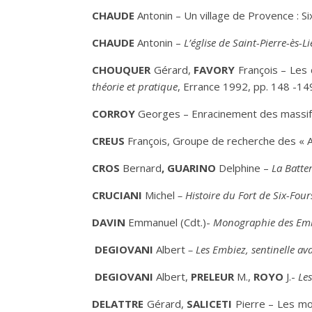
C
HAUDE
Antonin – Un village de Provence : Si
C
HAUD
E
Antonin –
L’église de Saint-Pierre-ès-L
C
HOUQUER
Gérard,
F
AVORY
François – Les 
théorie et pratique
, Errance 1992, pp. 148 -14
C
ORROY
Georges
– Enracinement des massif
C
REUS
François, Groupe de recherche des « Am
C
ROS
Bernard
, G
UARINO
Delphine –
La Batte
C
RUCIANI
Michel
– Histoire du Fort de Six-Four
D
AVIN
Emmanuel (Cdt.)-
Monographie des Em
D
EGIOVANI
Albert
– Les Embiez, sentinelle a
D
EGIOVANI
Albert,
P
RELEUR
M.,
R
OYO
J.-
Les
D
ELATTRE
Gérard,
S
ALICETI
Pierre – Les mon