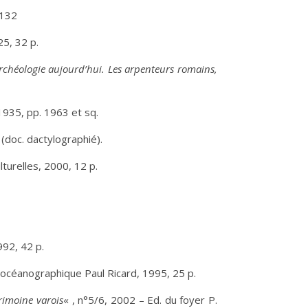
-132
5, 32 p.
rchéologie aujourd’hui. Les arpenteurs romains,
, 1935, pp. 1963 et sq.
 (doc. dactylographié).
ulturelles, 2000, 12 p.
992, 42 p.
 océanographique Paul Ricard, 1995, 25 p.
rimoine varois
« , n°5/6, 2002 – Ed. du foyer P.