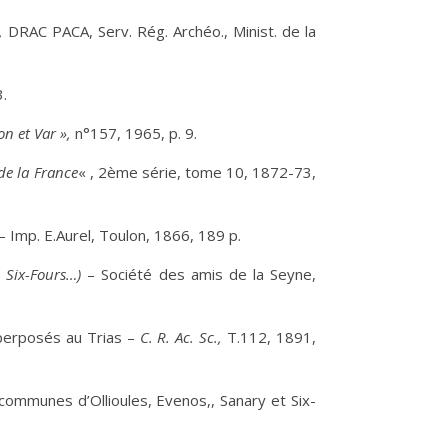
,
DRAC PACA, Serv. Rég. Archéo., Minist. de la
3.
on et Var »,
n°157, 1965, p. 9.
de la France
« , 2ème série, tome 10, 1872-73,
– Imp. E.Aurel, Toulon, 1866, 189 p.
 Six-Fours…)
– Société des amis de la Seyne,
uperposés au Trias –
C. R. Ac. Sc.,
T.112, 1891,
s communes d’Ollioules, Evenos,, Sanary et Six-