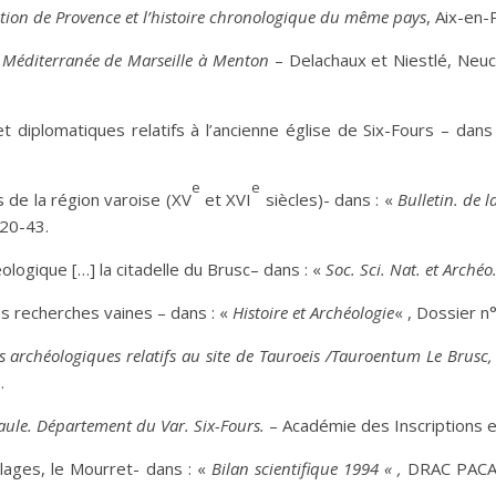
tion de Provence et l’histoire chronologique du même pays
, Aix-en
 Méditerranée de Marseille à Menton
– Delachaux et Niestlé, Neuch
diplomatiques relatifs à l’ancienne église de Six-Fours – dans
e
e
s de la région varoise (XV
et XVI
siècles)- dans : «
Bulletin. de l
.20-43.
logique […] la citadelle du Brusc– dans : «
Soc. Sci. Nat. et Archéo
s recherches vaines – dans : «
Histoire et Archéologie
« , Dossier n
s archéologiques relatifs au site de Tauroeis /Tauroentum Le Brusc,
.
aule. Département du Var. Six-Fours.
– Académie des Inscriptions e
lages, le Mourret- dans : «
Bilan scientifique 1994 « ,
DRAC PACA, 