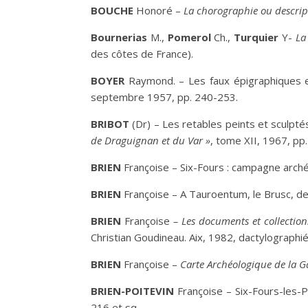
B
OUCHE
Honoré –
La chorographie ou descrip
Bournerias
M.,
Pomerol
Ch.,
Turquier
Y-
La
des côtes de France).
B
OYER
Raymond. – Les faux épigraphiques et 
septembre 1957, pp. 240-253.
B
RIBOT
(Dr) – Les retables peints et sculpté
de Draguignan et du Var »
, tome XII, 1967, pp
B
RIEN
Françoise – Six-Fours : campagne archéo
B
RIEN
Françoise – A Tauroentum, le Brusc, de
B
RIEN
Françoise
– Les documents et collection
Christian Goudineau. Aix, 1982, dactylographié
B
RIEN
Françoise –
Carte Archéologique de la G
B
RIEN
-P
OITEVIN
Françoise – Six-Fours-les-P
216 et sq.