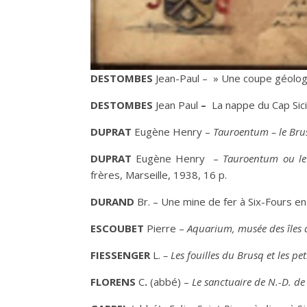
D
ESTOMBES
Jean-Paul
– » Une coupe géologi
D
ESTOMBES
Jean Paul
–
La nappe du Cap Sici
D
UPRAT
Eugène Henry –
Tauroentum – le Brus
D
UPRAT
Eugène Henry –
Tauroentum ou le 
frères, Marseille, 1938, 16 p.
D
URAND
Br. – Une mine de fer à Six-Fours e
E
SCOUBET
Pierre –
Aquarium, musée des îles d
F
IESSENGER
L.
– Les fouilles du Brusq et les pe
F
LORENS
C
.
(abbé) –
Le sanctuaire de N.-D. de