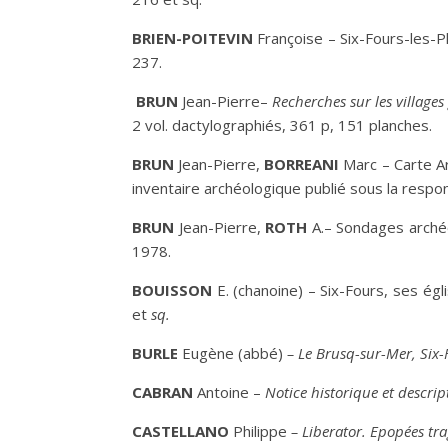
B
RIEN
-P
OITEVIN
Françoise – Six-Fours-les-P
237.
B
RUN
Jean-Pierre–
Recherches sur les villages
2 vol. dactylographiés, 361 p, 151 planches.
B
RUN
Jean-Pierre,
B
ORREANI
Marc – Carte Ar
inventaire archéologique publié sous la respon
B
RUN
Jean-Pierre,
R
OTH
A.– Sondages archéo
1978.
B
OUISSON
E. (chanoine) – Six-Fours, ses égl
et
sq.
B
URLE
Eugène (abbé)
– Le Brusq-sur-Mer, Six-
C
ABRAN
Antoine –
Notice historique et descrip
C
ASTELLANO
Philippe
– Liberator. Epopées tra