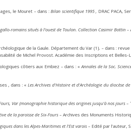
lages, le Mouret – dans :
Bilan scientifique 1995 ,
DRAC PACA, Serv.
 gallo-romains situés à l’ouest de Toulon. Collection Casimir Bottin –
chéologique de la Gaule. Département du Var (1)
.
– dans : revue
sabilité de Michel Provost. Académie des Inscriptions et Belles-Le
logiques côtiers aux Embiez – dans : «
Annales de la Soc. Scienc
ises , dans : «
Les Archives d’Histoire et d’Archéologie du diocèse de
Fours, Var (monographie historique des origines jusqu’à nos jours
– 
tive de la paroisse de Six-Fours
– Archives des Monuments Historique
giques dans les Alpes-Maritimes et l’Est varois
– Edité par l’auteur, S