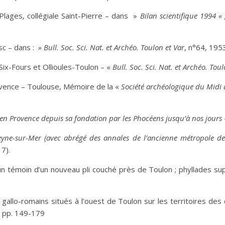
Plages, collégiale Saint-Pierre – dans »
Bilan scientifique 1994 « 
c – dans :
» Bull. Soc. Sci. Nat. et Archéo. Toulon et Var
, n°64, 195
Six-Fours et Ollioules-Toulon – «
Bull. Soc. Sci. Nat. et Archéo. Toul
ovence – Toulouse, Mémoire de la «
Société archéologique du Midi 
 en Provence depuis sa fondation par les Phocéens jusqu’à nos jours
Seyne-sur-Mer (avec abrégé des annales de l’ancienne métropole de
7).
un témoin d’un nouveau pli couché près de Toulon ; phyllades s
s gallo-romains situés à l’ouest de Toulon sur les territoires de
, pp. 149-179