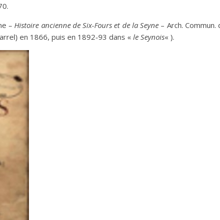
70.
yne –
Histoire ancienne de Six-Fours et de la Seyne
– Arch. Commun. de
Garrel) en 1866, puis en 1892-93 dans «
le Seynois
« ).