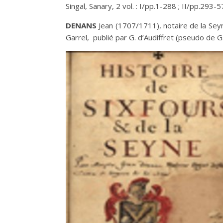
Singal, Sanary, 2 vol. : I/pp.1-288 ; II/pp.293-5
D
ENANS
Jean (1707/1711), notaire de la Se
Garrel, publié par G. d’Audiffret (pseudo de 