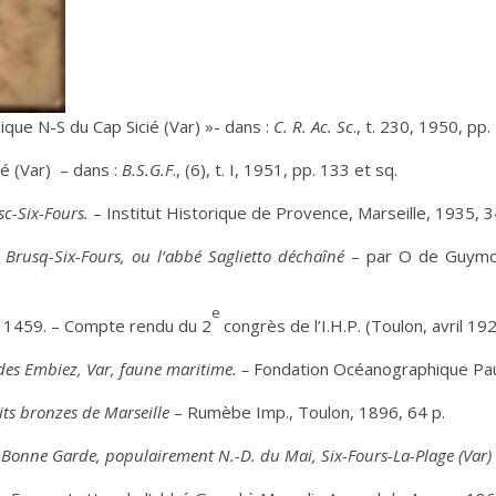
que N-S du Cap Sicié (Var) »- dans :
C. R. Ac. Sc
., t. 230, 1950, pp.
é (Var) – dans :
B.S.G.F
., (6), t. I, 1951, pp. 133 et sq.
c-Six-Fours.
– Institut Historique de Provence, Marseille, 1935, 344 
Brusq-Six-Fours, ou l’abbé Saglietto déchaîné
– par O de Guymov
e
n 1459. – Compte rendu du 2
congrès de l’I.H.P. (Toulon, avril 19
es Embiez, Var, faune maritime. –
Fondation Océanographique Paul
tits bronzes de Marseille
– Rumèbe Imp., Toulon, 1896, 64 p.
 Bonne Garde, populairement N.-D. du Mai, Six-Fours-La-Plage (Var)