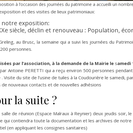
osition à l’occasion des journées du patrimoine a accueilli un nombre
exposition et des visites de lieux patrimoniaux:
 notre exposition:
 XXe siècle, déclin et renouveau : Population, éc
 Greling, au Brusc, la semaine qui a suivi les journées du Patri
on 200 personnes.
isées par l’association, à la demande de la Mairie le
s
amedi 
s : par Antoine PERETTI qui a reçu environ 500 personnes pendant
Visite du site de l’usine de tuiles à la Coudourière le samedi, p
is de nouveaux contacts et de nouvelles adhésions
ur la suite ?
 salle de réunion (Espace Malraux à Reynier) deux jeudis soir, l
re qui contiendra toute la documentation et les archives de notre
l (en appliquant les consignes sanitaires)