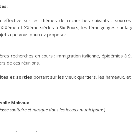
tes:
effective sur les thèmes de recherches suivants : sources d
x XIXème et XXème siècles à Six-Fours, les témoignages sur la gue
sujets que vous pourrez proposer.
ères recherches en cours : immigration italienne, épidémies à S
ors de ces réunions.
ites et sorties
portant sur les vieux quartiers, les hameaux, et 
 salle Malraux.
 Passe sanitaire et masque dans les locaux municipaux.)